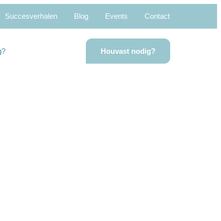
Succesverhalen
Blog
Events
Contact
g?
Houvast nodig?