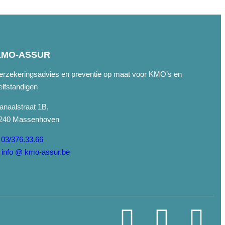
KMO-ASSUR
erzekeringsadvies en preventie op maat voor KMO’s en
elfstandigen
anaalstraat 1B,
240 Massenhoven
03/376.33.66
info @ kmo-assur.be