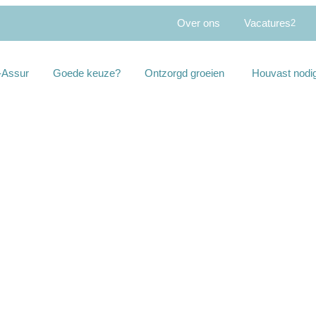
Over ons
Vacatures
2
Assur
Goede keuze?
Ontzorgd groeien
Houvast nodi
events