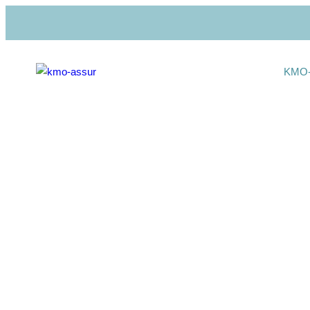
KMO-
Onze
geplande